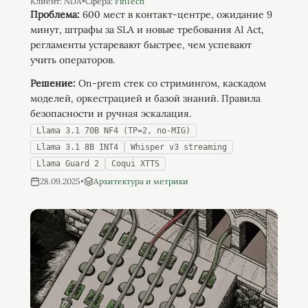
Клиент:
NDA
•
Сфера:
FinTech
Проблема:
600 мест в контакт-центре, ожидание 9
минут, штрафы за SLA и новые требования AI Act,
регламенты устаревают быстрее, чем успевают
учить операторов.
Решение:
On-prem стек со стримингом, каскадом
моделей, оркестрацией и базой знаний. Правила
безопасности и ручная эскалация.
Llama 3.1 70B NF4 (TP=2, no-MIG)
Llama 3.1 8B INT4
Whisper v3 streaming
Llama Guard 2
Coqui XTTS
28.09.2025
•
Архитектура и метрики