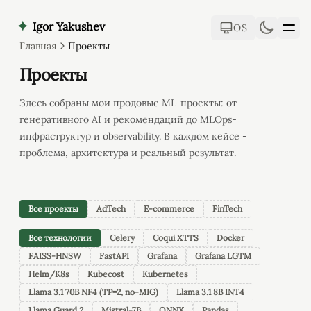
✦
Igor Yakushev
OS
Главная
Проекты
Проекты
Проекты
Здесь собраны мои продовые ML-проекты: от
Статьи
генеративного AI и рекомендаций до MLOps-
инфраструктур и observability. В каждом кейсе -
Обо мне
проблема, архитектура и реальный результат.
Все проекты
AdTech
E-commerce
FinTech
Все технологии
Celery
Coqui XTTS
Docker
FAISS-HNSW
FastAPI
Grafana
Grafana LGTM
Helm/K8s
Kubecost
Kubernetes
Llama 3.1 70B NF4 (TP=2, no-MIG)
Llama 3.1 8B INT4
Llama Guard 2
Mistral-7B
ONNX
Pandas