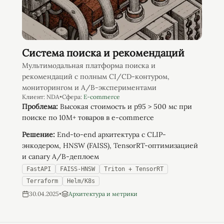
Система поиска и рекомендаций
Мультимодальная платформа поиска и
рекомендаций с полным CI/CD-контуром,
мониторингом и A/B-экспериментами
Клиент:
NDA
•
Сфера:
E-commerce
Проблема:
Высокая стоимость и p95 > 500 мс при
поиске по 10M+ товаров в e-commerce
Решение:
End-to-end архитектура c CLIP-
энкодером, HNSW (FAISS), TensorRT-оптимизацией
и canary A/B-деплоем
FastAPI
FAISS-HNSW
Triton + TensorRT
Terraform
Helm/K8s
30.04.2025
•
Архитектура и метрики