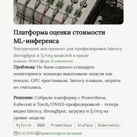
Платформа оценки стоимости
ML‑инференса
Внутренний инструмент для профилировки latency,
throughput и $/req моделей в проде
Клиент:
NDA
•
Сфера:
E-commerce
Проблема:
Не было единого стандарта
мониторинга: команды выкатывали модели как
попало, GPU простаивали, latency плавало, затраты
не считались.
Решение:
Собрали платформу с Prometheus,
Kubecost и Torch/ONNX-профилировкой - теперь
видно latency, throughput, загрузку и $/req на
уровне модели.
PyTorch
ONNX
Prometheus
Grafana
Kubernetes
15.12.2025
•
Архитектура и метрики