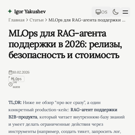
✦
Igor Yakushev
OS
Главная
Статьи
MLOps для RAG-агента поддержки в 2026: релизы, безопасность и стоимость
MLOps для RAG-агента
Проекты
поддержки в 2026: релизы,
Статьи
безопасность и стоимость
Обо мне
10.02.2026
•
MLOps
34
мин
TL;DR:
Ниже не обзор “про все сразу”, а один
конкретный production-кейс:
RAG-агент поддержки
B2B-продукта
, который читает внутреннюю базу знаний
и умеет делать ограниченные действия через
инструменты (например, создать тикет, запросить лог,