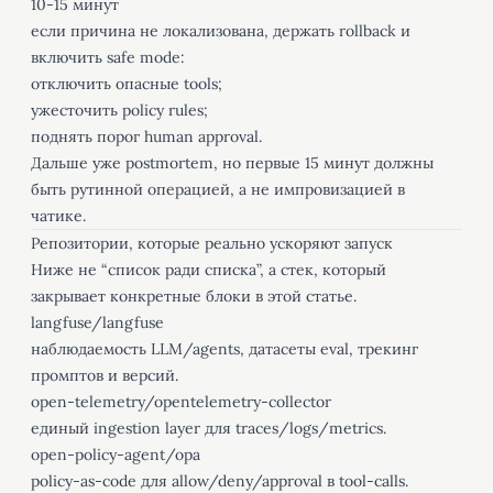
10-15 минут
если причина не локализована, держать rollback и
включить safe mode:
отключить опасные tools;
ужесточить policy rules;
поднять порог human approval.
Дальше уже postmortem, но первые 15 минут должны
быть рутинной операцией, а не импровизацией в
чатике.
Репозитории, которые реально ускоряют запуск
Ниже не “список ради списка”, а стек, который
закрывает конкретные блоки в этой статье.
langfuse/langfuse
наблюдаемость LLM/agents, датасеты eval, трекинг
промптов и версий.
open-telemetry/opentelemetry-collector
единый ingestion layer для traces/logs/metrics.
open-policy-agent/opa
policy-as-code для allow/deny/approval в tool-calls.