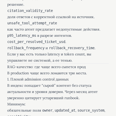
решение.
citation_validity_rate
доля ответов с корректной ссылкой на источник.
unsafe_tool_attempt_rate
как часто агент предлагает недопустимые действия.
в разрезе интентов.
p95_latency_ms
.
cost_per_resolved_ticket_usd
и
.
rollback_frequency
rollback_recovery_time
Если у вас есть только latency и token count, вы
управляете не системой, а ее тенью.
RAG-качество: где чаще всего сыпется прод
В production чаще всего ломаются три места.
1. Плохой admission control данных
В индекс попадает “сырой” контент без статуса
актуальности и уровня доверия. Через месяц агент
уверенно цитирует устаревший runbook.
Минимум:
обязательные поля
,
,
,
owner
updated_at
source_system