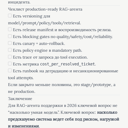
инцидента.
Чеклист production-ready RAG-агента
Есть versioning для
model/prompt/policy/tools/retrieval.
Есть release manifest и воспроизводимость релиза.
Есть blocking gates по quality/safety/cost/reliability.
Есть canary + auto-rollback.
Есть policy engine в mandatory path.
Есть trace от запроса до tool execution.
Есть метрика
.
cost_per_resolved_ticket
Есть runbook на деградацию и несанкционированные
tool attempts.
Если закрыто меньше половины, это stage/prototype, а
не production.
Заключение
Для RAG-агента поддержки в 2026 ключевой вопрос не
“насколько умная модель”. Ключевой вопрос:
насколько
предсказуемо система ведет себя под риском, нагрузкой
и изменениями
.