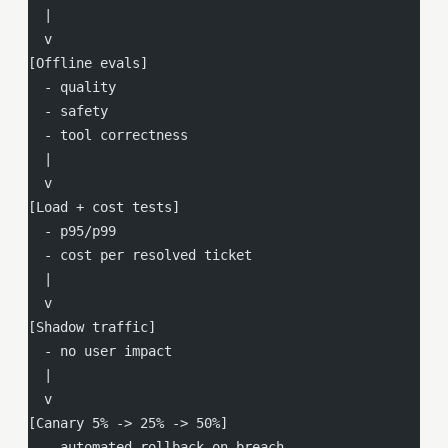
  |
  v
[Offline evals]
  - quality
  - safety
  - tool correctness
  |
  v
[Load + cost tests]
  - p95/p99
  - cost per resolved ticket
  |
  v
[Shadow traffic]
  - no user impact
  |
  v
[Canary 5% -> 25% -> 50%]
  - automated rollback on breach