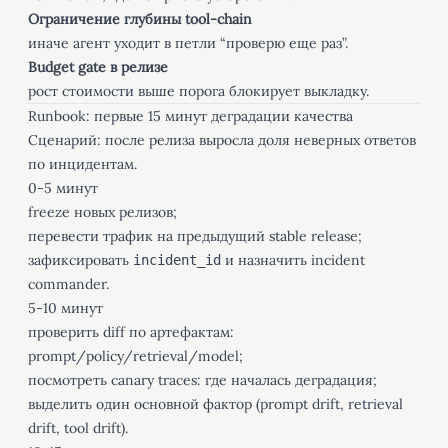
Ограничение глубины tool-chain
иначе агент уходит в петли “проверю еще раз”.
Budget gate в релизе
рост стоимости выше порога блокирует выкладку.
Runbook: первые 15 минут деградации качества
Сценарий: после релиза выросла доля неверных ответов
по инцидентам.
0-5 минут
freeze новых релизов;
перевести трафик на предыдущий stable release;
зафиксировать
и назначить incident
incident_id
commander.
5-10 минут
проверить diff по артефактам:
prompt/policy/retrieval/model;
посмотреть canary traces: где началась деградация;
выделить один основной фактор (prompt drift, retrieval
drift, tool drift).