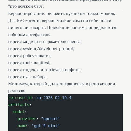
“кто должен был”.
Версионирование: релизить нужно не только модель
Для RAG-агента версия модели сама по себе почти
ничего не говорит. Поведение системы определяется
набором артефактов:
версия модели и параметров вызова;
версия system/developer prompt;
версия policy-пакета;
версия tool-manifest;
версия индекса и retrieval-конфига;
версия eval-набора.
Минимум, который должен храниться в репозитории
релизов:
release_id
: 
ra-2026-02-10.4
artifacts
:
  model
:
    provider
: 
"openai"
    name
: 
"gpt-5-mini"