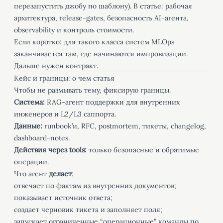
перезапустить джобу по шаблону). В статье: рабочая
архитектура, release-gates, безопасность AI-агента,
observability и контроль стоимости.
Если коротко: для такого класса систем MLOps
заканчивается там, где начинаются импровизации.
Дальше нужен контракт.
Кейс и границы: о чем статья
Чтобы не размывать тему, фиксирую границы.
Система:
RAG-агент поддержки для внутренних
инженеров и L2/L3 саппорта.
Данные:
runbook’и, RFC, postmortem, тикеты, changelog,
dashboard-notes.
Действия через tools:
только безопасные и обратимые
операции.
Что агент
делает
:
отвечает по фактам из внутренних документов;
показывает источник ответа;
создает черновик тикета и заполняет поля;
запускает ограниченные “операционные” команды по