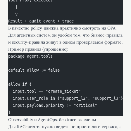
Tool Proxy executes
   |
   v
Result + audit event + trace
В качестве policy-движка практично смотреть на
OPA
.
Для агентных систем он удобен тем, что бизнес-правила
и security-правила живут в одном проверяемом формате.
Пример правила (упрощенно):
package agent.tools
default allow := false
allow if {
  input.tool == "create_ticket"
  input.user_role in {"support_l2", "support_l3"}
  input.payload.priority != "critical"
}
Observability и AgentOps: без trace вы слепы
Для RAG-агента нужно видеть не просто логи сервиса, а