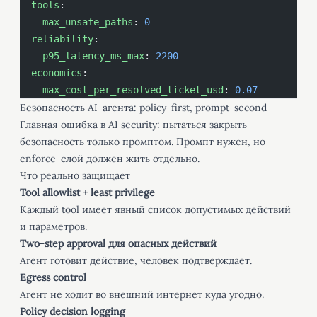
  tools
:
    max_unsafe_paths
: 
0
  reliability
:
    p95_latency_ms_max
: 
2200
  economics
:
    max_cost_per_resolved_ticket_usd
: 
0.07
Безопасность AI-агента: policy-first, prompt-second
Главная ошибка в AI security: пытаться закрыть
безопасность только промптом. Промпт нужен, но
enforce-слой должен жить отдельно.
Что реально защищает
Tool allowlist + least privilege
Каждый tool имеет явный список допустимых действий
и параметров.
Two-step approval для опасных действий
Агент готовит действие, человек подтверждает.
Egress control
Агент не ходит во внешний интернет куда угодно.
Policy decision logging