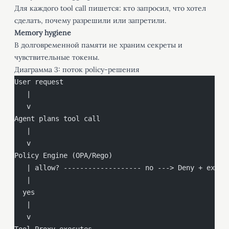
Для каждого tool call пишется: кто запросил, что хотел
сделать, почему разрешили или запретили.
Memory hygiene
В долговременной памяти не храним секреты и
чувствительные токены.
Диаграмма 3: поток policy-решения
User request
   |
   v
Agent plans tool call
   |
   v
Policy Engine (OPA/Rego)
   | allow? ------------------- no ---> Deny + expla
   |
  yes
   |
   v