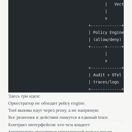
                                         |   Vector/
                                         |
                                         v
                                  +-------------+
                                  | Policy Engine|
                                  | (allow/deny) |
                                  +------+------+
                                         |
                                         v
                                  +-------------+
                                  | Audit + OTel |
                                  | traces/logs  |
                                  +-------------+
Здесь три идеи:
Оркестратор не обходит policy engine.
Tool вызовы идут через proxy, а не напрямую.
Все решения и действия пишутся в единый trace.
Контракт интерфейсов: кто чем владеет
Архитектура становится управляемой только после