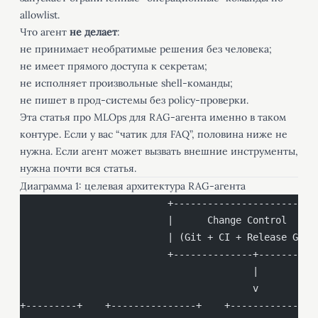
allowlist.
Что агент
не делает
:
не принимает необратимые решения без человека;
не имеет прямого доступа к секретам;
не исполняет произвольные shell-команды;
не пишет в прод-системы без policy-проверки.
Эта статья про MLOps для RAG-агента именно в таком
контуре. Если у вас “чатик для FAQ”, половина ниже не
нужна. Если агент может вызвать внешние инструменты,
нужна почти вся статья.
Диаграмма 1: целевая архитектура RAG-агента
                          +-------------------------
                          |      Change Control     
                          | (Git + CI + Release Gate
                          +--------------+----------
                                         |
                                         v
+---------+    +---------------+    +---------------