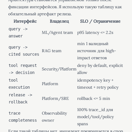
фиксации интерфейсов. Я использую такую таблицу как
обязательный артефакт релиза.
Интерфейс
Владелец
SLO / Ограничение
query ->
ML/Agent team
p95 latency <= 2.2s
answer
min 1 валидный
query ->
RAG team
источник для high-
cited sources
impact ответов
deny by default, explicit
tool request
Security/Platform
allow
-> decision
idempotency key +
tool
Platform
timeout + retry policy
execution
release ->
Platform/SRE
rollback <= 5 min
rollback
100% trace_id для
Observability
trace
model/tool/policy
owner
completeness
spans
Если такой таблицы нет, инцидент превращается в спор