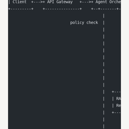
| Client  +--->+ API Gateway   +--->+ Agent Orchestr
+---------+    +---------------+    +--+-------+----
                                         |       |  
                           policy check  |       |  
                                         |       |  
                                         |       |  
                                         |       |  
                                         |       |  
                                         |       |  
                                         |       |  
                                         |       |  
                                         |       |
                                         |       v
                                         |   +------
                                         |   | RAG  
                                         |   | Retri
                                         |   +----+-
                                         |        |
                                         |        v