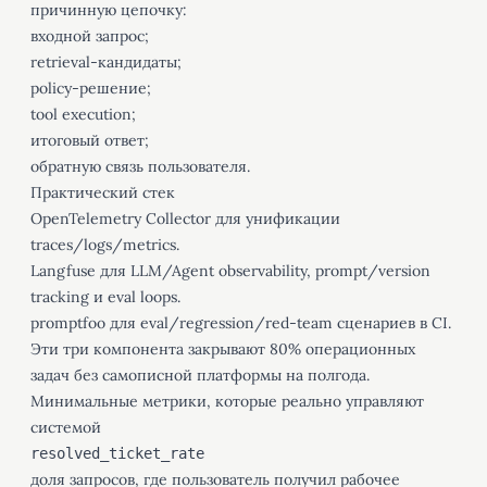
причинную цепочку:
входной запрос;
retrieval-кандидаты;
policy-решение;
tool execution;
итоговый ответ;
обратную связь пользователя.
Практический стек
OpenTelemetry Collector
для унификации
traces/logs/metrics.
Langfuse
для LLM/Agent observability, prompt/version
tracking и eval loops.
promptfoo
для eval/regression/red-team сценариев в CI.
Эти три компонента закрывают 80% операционных
задач без самописной платформы на полгода.
Минимальные метрики, которые реально управляют
системой
resolved_ticket_rate
доля запросов, где пользователь получил рабочее