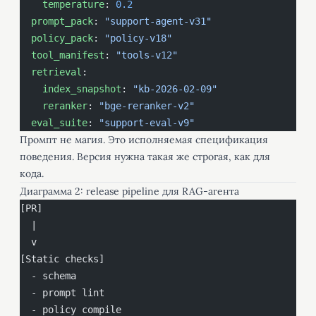
    temperature
: 
0.2
  prompt_pack
: 
"support-agent-v31"
  policy_pack
: 
"policy-v18"
  tool_manifest
: 
"tools-v12"
  retrieval
:
    index_snapshot
: 
"kb-2026-02-09"
    reranker
: 
"bge-reranker-v2"
  eval_suite
: 
"support-eval-v9"
Промпт не магия. Это исполняемая спецификация
поведения. Версия нужна такая же строгая, как для
кода.
Диаграмма 2: release pipeline для RAG-агента
[PR] 
  |
  v
[Static checks]
  - schema
  - prompt lint
  - policy compile