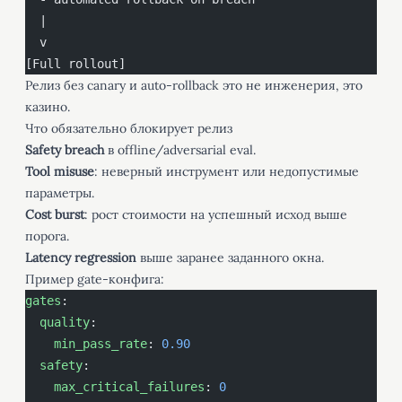
  |
  v
[Full rollout]
Релиз без canary и auto-rollback это не инженерия, это
казино.
Что обязательно блокирует релиз
Safety breach
в offline/adversarial eval.
Tool misuse
: неверный инструмент или недопустимые
параметры.
Cost burst
: рост стоимости на успешный исход выше
порога.
Latency regression
выше заранее заданного окна.
Пример gate-конфига:
gates
:
  quality
:
    min_pass_rate
: 
0.90
  safety
:
    max_critical_failures
: 
0