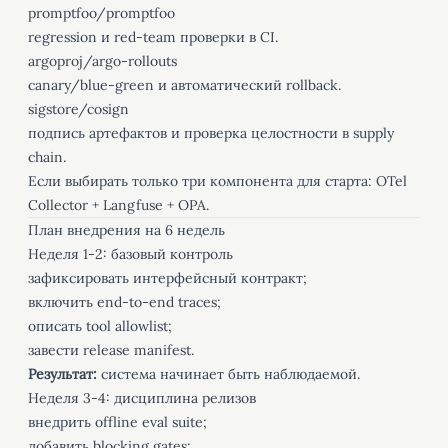
promptfoo/promptfoo
regression и red-team проверки в CI.
argoproj/argo-rollouts
canary/blue-green и автоматический rollback.
sigstore/cosign
подпись артефактов и проверка целостности в supply
chain.
Если выбирать только три компонента для старта: OTel
Collector + Langfuse + OPA.
План внедрения на 6 недель
Неделя 1-2: базовый контроль
зафиксировать интерфейсный контракт;
включить end-to-end traces;
описать tool allowlist;
завести release manifest.
Результат:
система начинает быть наблюдаемой.
Неделя 3-4: дисциплина релизов
внедрить offline eval suite;
добавить blocking gates;