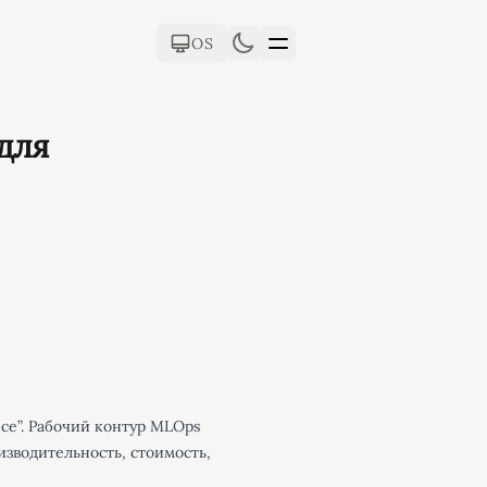
OS
для
исе”. Рабочий контур MLOps
изводительность, стоимость,