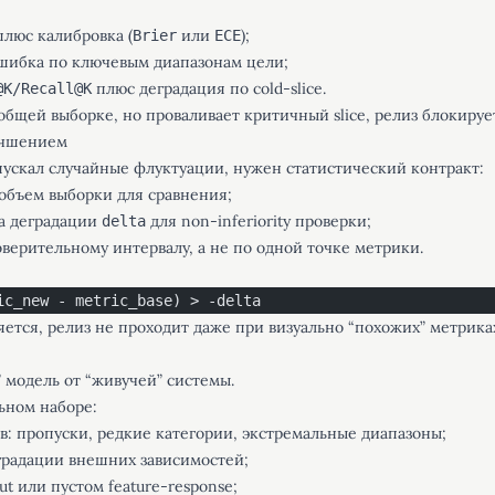
люс калибровка (
или
);
Brier
ECE
шибка по ключевым диапазонам цели;
плюс деградация по cold-slice.
@K/Recall@K
общей выборке, но проваливает критичный slice, релиз блокируе
учшением
пускал случайные флуктуации, нужен статистический контракт:
бъем выборки для сравнения;
ца деградации
для non-inferiority проверки;
delta
ерительному интервалу, а не по одной точке метрики.
ic_new - metric_base) > -delta
яется, релиз не проходит даже при визуально “похожих” метрика
” модель от “живучей” системы.
ьном наборе:
: пропуски, редкие категории, экстремальные диапазоны;
градации внешних зависимостей;
t или пустом feature-response;