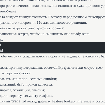
имости относительно текущей базовой версии в production.
при росте качества, если экономика становится хуже целевого ур
самообмана
ета создает ложную точность. Поэтому перед релизом фиксируют
ративного контроля и
для финансового решения;
30d
анных затрат по доле трафика сервиса;
ационных затрат, чтобы не смешивать их с steady-state.
р:
d
0d
и обе метрики укладываются в порог и не ухудшают экономику ба
вать причину деградации, observability фактически отсутствует.
 четыре плоскости:
амять, saturation, сетевые ошибки;
казаний, drift, прокси качества;
нариев, эскалации, отмены;
дели, сервису, сегменту трафика.
единый
между gateway, feature lookup, inference и post-p
trace_id