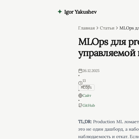
✦
Igor Yakushev
Главная
Статьи
MLOps дл
MLOps для pro
управляемой 
26.12.2025
•
13
мин
MLOps
•
Сайт
•
GitHub
TL;DR:
Production ML ломаетс
это не один дашборд, а набо
наблюдаемость и откат. Если