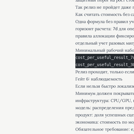
защитный порог на рост сто
Так релиз не пройдет даже 
Как считать стоимость без 
Одна формула без правил уч
горизонт расчета:
для опе
7d
правила аллокации фиксиров
отдельный учет разовых мигр
Минимальный рабочий набо
cost_per_useful_result_7
cost_per_useful_result_3
Релиз проходит, только есл
Гейт 6: наблюдаемость
Если нельзя быстро локализо
Минимум должен покрывать
инфраструктура: CPU/GPU, п
модель: распределения предс
продукт: доля успешных сце
экономика: стоимость по мо
Обязательное требование: 