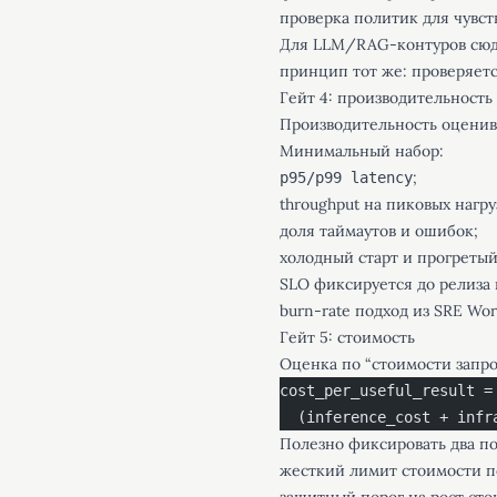
проверка политик для чувст
Для LLM/RAG-контуров сюда
принцип тот же: проверяетс
Гейт 4: производительность
Производительность оценива
Минимальный набор:
;
p95/p99 latency
throughput на пиковых нагру
доля таймаутов и ошибок;
холодный старт и прогретый
SLO фиксируется до релиза 
burn-rate подход из SRE Wo
Гейт 5: стоимость
Оценка по “стоимости запро
cost_per_useful_result =
  (inference_cost + infr
Полезно фиксировать два по
жесткий лимит стоимости п