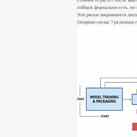
стоимость растет после вык
rollback формально есть, но
Эти риски закрываются дисц
Опорная схема: 7 релизных 