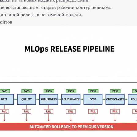
ладки из-за новых входных распределений;
 не восстанавливает старый рабочий контур целиком.
иплиной релиза, а не заменой модели.
гейтов