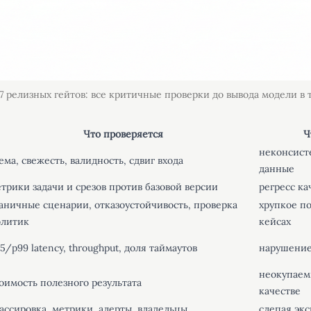
7 релизных гейтов: все критичные проверки до вывода модели в 
Что проверяется
Ч
неконсист
ема, свежесть, валидность, сдвиг входа
данные
трики задачи и срезов против базовой версии
регресс ка
аничные сценарии, отказоустойчивость, проверка
хрупкое п
олитик
кейсах
5/p99 latency, throughput, доля таймаутов
нарушение
неокупаем
оимость полезного результата
качестве
ассировка, метрики, алерты, владельцы
слепая эк