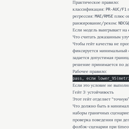
Практическое правило:
классификация:
п
PR-AUC/F1
регрессия:
плюс о
MAE/RMSE
ранжирование/реком:
NDCG
Если модель выигрывает на 
Что считать доказанным ул
Чтобы гейт качества не про
фиксируется минимальный о
задается допустимая грани
решение принимается по дов
Рабочее правило:
pass, если lower_95(metr
Если это условие не выполн
Гейт 3: устойчивость
Этот гейт отделяет “точную
Что должно быть в минимал
наборы граничных сценариев
проверка поведения при де
фолбэк-сценарии при timeou