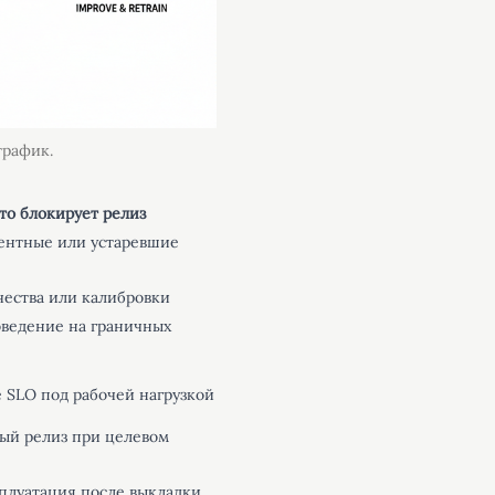
трафик.
то блокирует релиз
ентные или устаревшие
чества или калибровки
оведение на граничных
 SLO под рабочей нагрузкой
ый релиз при целевом
сплуатация после выкладки