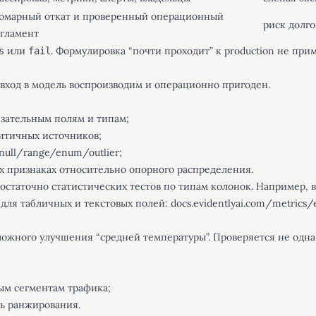
омарный откат и проверенный операционный
риск долг
гламент
или
. Формулировка “почти проходит” к production не при
s
fail
 вход в модель воспроизводим и операционно пригоден.
язательным полям и типам;
ритичных источников;
null/range/enum/outlier;
х признаках относительно опорного распределения.
остаточно статистических тестов по типам колонок. Например, в 
 для табличных и текстовых полей:
docs.evidentlyai.com/metrics/e
ложного улучшения “средней температуры”. Проверяется не одна
ым сегментам трафика;
ть ранжирования.