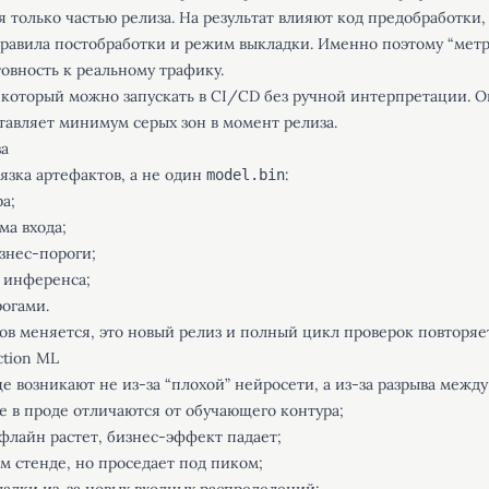
я только частью релиза. На результат влияют код предобработки,
равила постобработки и режим выкладки. Именно поэтому “метр
товность к реальному трафику.
который можно запускать в CI/CD без ручной интерпретации. О
авляет минимум серых зон в момент релиза.
за
язка артефактов, а не один
:
model.bin
а;
ма входа;
знес-пороги;
 инференса;
рогами.
ов меняется, это новый релиз и полный цикл проверок повторяе
ction ML
 возникают не из-за “плохой” нейросети, а из-за разрыва между
ые в проде отличаются от обучающего контура;
флайн растет, бизнес-эффект падает;
ом стенде, но проседает под пиком;