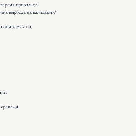
 версия признаков,
ика выросла на валидации”
н опирается на
тся.
 средами: