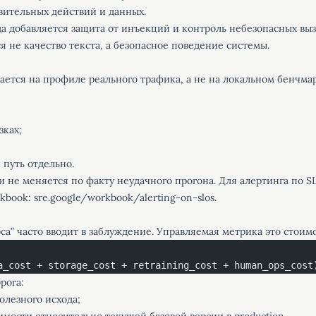
вительных действий и данных.
 добавляется защита от инъекций и контроль небезопасных выз
я не качество текста, а безопасное поведение системы.
ется на профиле реального трафика, а не на локальном бенчмар
зках;
 путь отдельно.
и не меняется по факту неудачного прогона. Для алертинга по S
rkbook:
sre.google/workbook/alerting-on-slos
.
са” часто вводит в заблуждение. Управляемая метрика это стоимо
a_cost + storage_cost + retraining_cost + human_ops_cost
рога:
олезного исхода;