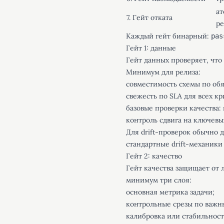
ат
7. Гейт отката
ре
Каждый гейт бинарный:
pas
Гейт 1: данные
Гейт данных проверяет, что
Минимум для релиза:
совместимость схемы по об
свежесть по SLA для всех к
базовые проверки качества: 
контроль сдвига на ключевы
Для drift-проверок обычно д
стандартные drift-механики
Гейт 2: качество
Гейт качества защищает от 
минимум три слоя:
основная метрика задачи;
контрольные срезы по важн
калибровка или стабильнос