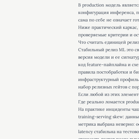
В production модель являетс
конфигурация инференса, п
сама по себе не означает го
Ниже практический каркас, 
проверяемые критерии и ост
Что считать единицей рели
Стабильный релиз ML это св
версия модели и ее сигнатур
код feature-пайплайна и схе
правила постобработки и би
инфраструктурный профиль
набор релизных гейтов с по
Если любой из этих элемент
Где реально ломается produ
На практике инциденты чаще
training-serving skew: данн
метрика выбрана неверно: о
latency стабильна на тестов