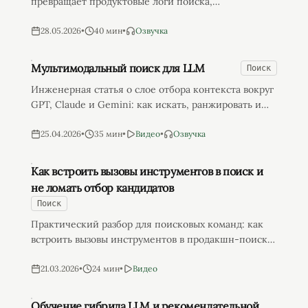
превращает продуктовые логи поиска,
рекомендаций и мультимодального поиска в
данные для SFT, DPO, GRPO и модели-судьи.
28.05.2026
•
40 мин
•
Озвучка
Мультимодальный поиск для LLM
Поиск
Инженерная статья о слое отбора контекста вокруг
GPT, Claude и Gemini: как искать, ранжировать и
упаковывать PDF, таблицы, скриншоты и visual
evidence для grounded LLM-ответов.
25.04.2026
•
35 мин
•
Видео
•
Озвучка
Как встроить вызовы инструментов в поиск и
не ломать отбор кандидатов
Поиск
Практический разбор для поисковых команд: как
встроить вызовы инструментов в продакшн-поиск и
не потерять качество выдачи, задержки,
безопасность и возможность отката.
21.03.2026
•
24 мин
•
Видео
Обучение гибрида LLM и рекомендательной