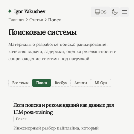
✦
Igor Yakushev
OS
Главная
Статьи
Поиск
Проекты
Поисковые системы
Материалы о разработке поиска: ранжирование,
Статьи
качество выдачи, задержки, оценка релевантности и
сопровождение системы под нагрузкой.
Обо мне
Все темы
Поиск
RecSys
Агенты
MLOps
Логи поиска и рекомендаций как данные для
LLM post-training
Поиск
Инженерный разбор пайплайна, который